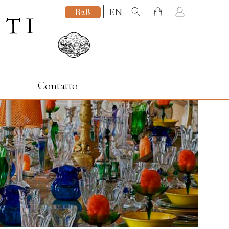
B2B
EN
Contatto