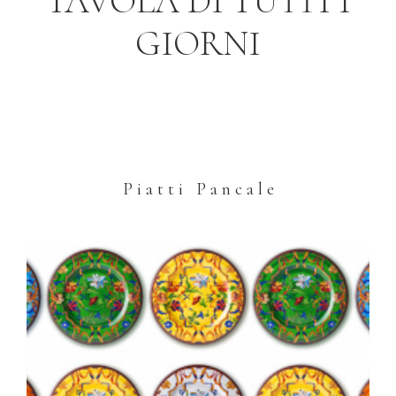
TAVOLA DI TUTTI I
GIORNI
P i a t t i
P a n c a l e