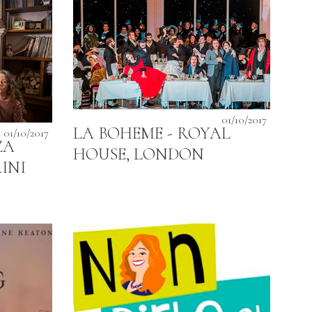
01/10/2017
LA BOHEME - ROYAL
01/10/2017
ZA
HOUSE, LONDON
INI