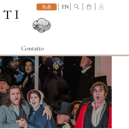
B2B
EN
Contatto