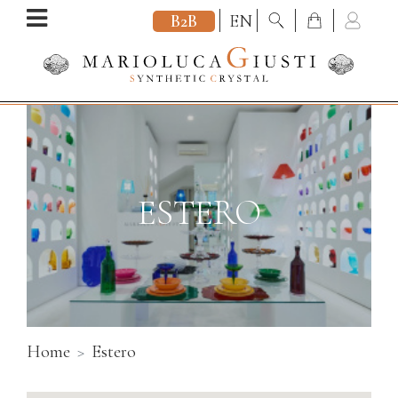
B2B
EN
ESTERO
Home
Estero