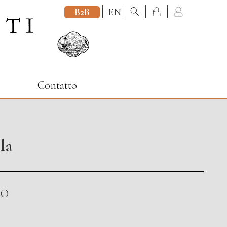
B2B
EN
Contatto
la
CO